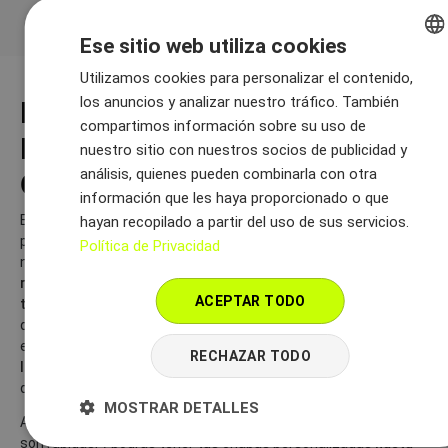
Ese sitio web utiliza cookies
Utilizamos cookies para personalizar el contenido,
ENGLISH
los anuncios y analizar nuestro tráfico. También
DISEÑA TUS CHAPAS
SPANISH
compartimos información sobre su uso de
FÁCILMENTE, ¡SIN
nuestro sitio con nuestros socios de publicidad y
análisis, quienes pueden combinarla con otra
COMPLICACIONES!
información que les haya proporcionado o que
En EcoChapas queremos hacerte el proceso de
hayan recopilado a partir del uso de sus servicios.
personalización tan sencillo como sea posible. Gracias a
Política de Privacidad
nuestra plataforma online puedes
diseñar tus chapas
rectangulares en minutos y sin necesidad de conocimientos
ACEPTAR TODO
técnicos.
Sólo tienes que subir tu logo o diseño, añadir el texto
que desees y personalizarlo a tu gusto. Si necesitas ayuda en
el proceso de diseño, nuestro equipo de profesionales está
RECHAZAR TODO
listo para echarte una mano
y asegurarse de que tus chapas
queden perfectas.
MOSTRAR DETALLES
Además, no te preocupes si tienes prisa: nuestras entregas
son rápidas, y podrás tener tus chapas personalizadas
hasta