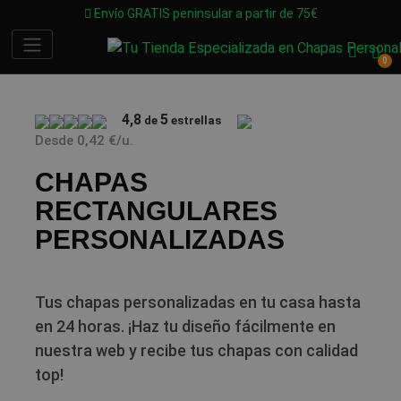
Envío GRATIS peninsular a partir de 75€
0
4,8
5
de
estrellas
Desde
0,42 €
/u.
CHAPAS
RECTANGULARES
PERSONALIZADAS
Tus chapas personalizadas en tu casa hasta
en 24 horas. ¡Haz tu diseño fácilmente en
nuestra web y recibe tus chapas con calidad
top!